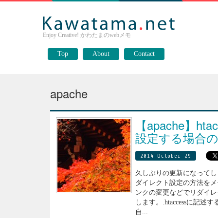
Enjoy Creative! かわたまのwebメモ
Top
About
Contact
apache
【apache】ht
設定する場合の
2014 October 29
久しぶりの更新になってしまい
ダイレクト設定の方法をメモ
ンクの変更などでリダイレクト
します。.htaccessに
自...