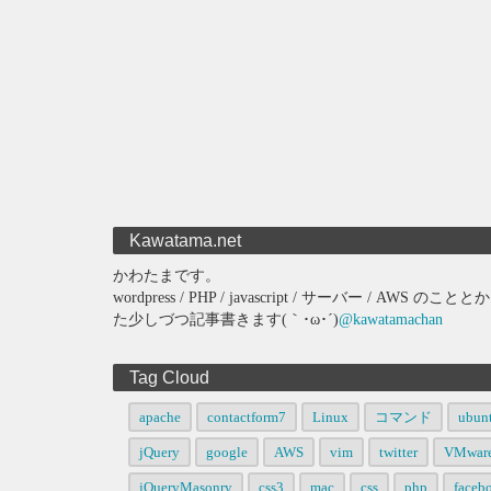
Kawatama.net
かわたまです。
wordpress / PHP / javascript / サーバー 
た少しづつ記事書きます(｀･ω･´)
@kawatamachan
Tag Cloud
apache
contactform7
Linux
コマンド
ubun
jQuery
google
AWS
vim
twitter
VMwar
jQueryMasonry
css3
mac
css
php
faceb