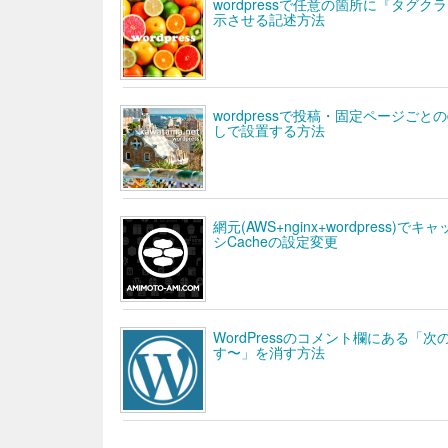
wordpressで任意の箇所に『タグク
示させる記述方法
wordpressで投稿・固定ページごとのde
しで設置する方法
網元(AWS+nginx+wordpres
シCacheの設定変更
WordPressのコメント欄にある「次
す〜」を消す方法