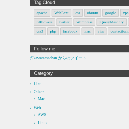
Tag Cloud
apache
WebFont
css
ubuntu
google
vps
tiltflowers
twitter
Wordpress
jQueryMasonry
css3
php
facebook
mac
vim
contactfor
Follow me
@kawatamachan からのツイート
Category
Like
Others
Mac
Web
AWS
Linux