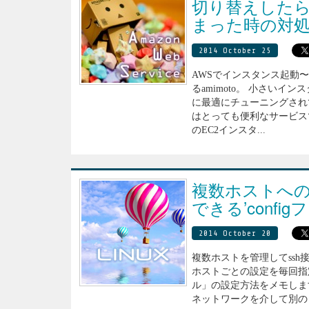
切り替えした
まった時の対
2014 October 25
AWSでインスタンス起動〜w
るamimoto。 小さい
に最適にチューニングされ
はとっても便利なサービスで
のEC2インスタ...
複数ホストへのs
できる’confi
2014 October 20
複数ホストを管理してssh
ホストごとの設定を毎回指定
ル」の設定方法をメモします。 s
ネットワークを介して別の