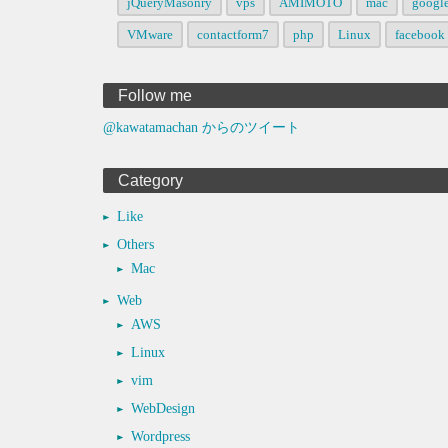
jQueryMasonry
vps
AMIMOTO
mac
googl
VMware
contactform7
php
Linux
facebook
Follow me
@kawatamachan からのツイート
Category
Like
Others
Mac
Web
AWS
Linux
vim
WebDesign
Wordpress