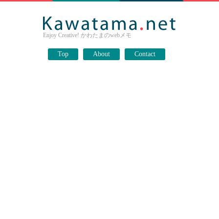
Enjoy Creative! かわたまのwebメモ
Top
About
Contact