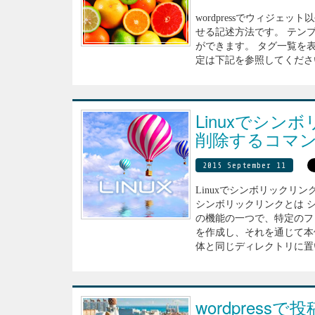
wordpressでウィジェ
せる記述方法です。 テン
ができます。 タグ一覧を
定は下記を参照してください。 <ul
Linuxでシ
削除するコマ
2015 September 11
Linuxでシンボリックリ
シンボリックリンクとは 
の機能の一つで、特定のフ
を作成し、それを通じて本
体と同じディレクトリに置い
wordpres