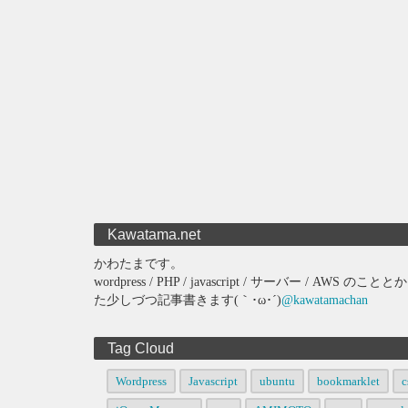
Kawatama.net
かわたまです。
wordpress / PHP / javascript / サーバー 
た少しづつ記事書きます(｀･ω･´)
@kawatamachan
Tag Cloud
Wordpress
Javascript
ubuntu
bookmarklet
c