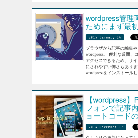
wordpres
ためにまず最
2015 January 14
ブラウザから記事の編集や
wordpress。 便利な
アクセスできるため、サイ
にされやすい怖さもありま
wordpressをインストール
【wordpres
フォンで記事
ョートコード
2014 December 17
久しぶりの更新になってし