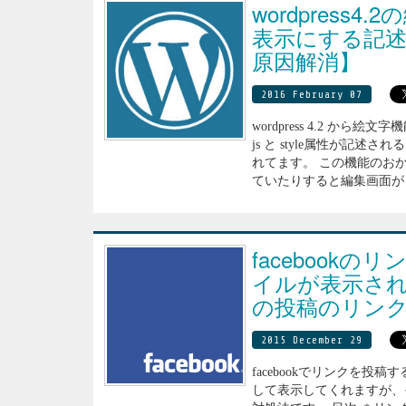
wordpress4
表示にする記
原因解消】
2016 February 07
wordpress 4.2 か
js と style属性が記述され
れてます。 この機能のおかげ
ていたりすると編集画面がと
facebook
イルが表示され
の投稿のリン
2015 December 29
facebookでリンクを
して表示してくれますが、