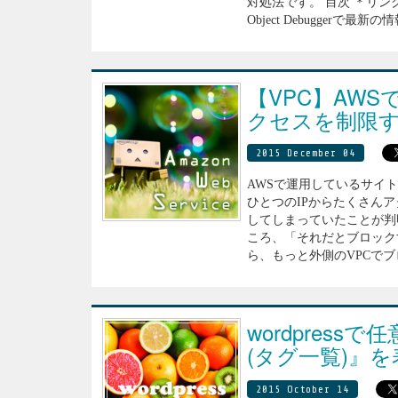
対処法です。 目次 ＊リンク
Object Debuggerで
【VPC】AW
クセスを制限
2015 December 04
AWSで運用しているサイ
ひとつのIPからたくさん
してしまっていたことが判明
ころ、「それだとブロック
ら、もっと外側のVPCでブロ
wordpres
(タグ一覧)』
2015 October 14