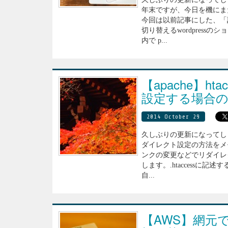
年末ですが、今日を機にま
今回は以前記事にした、「
切り替えるwordpressの
内で p...
【apache】ht
設定する場合の
2014 October 29
久しぶりの更新になってしまい
ダイレクト設定の方法をメモ
ンクの変更などでリダイレクト
します。.htaccessに
自...
【AWS】網元で構