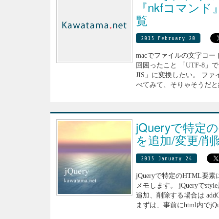
『nkfコマン
覧
2015 February 20
macでファイルの文字コー
回困ったこと 「UTF-8」で
JIS」に変換したい。 ファ
べてみて、そりゃそうだと納得・・
jQueryで特定
を追加/変更/
2015 January 24
jQueryで特定のHTML
メモします。 jQueryでsty
追加、削除する場合は addClas
まずは、事前にhtml内でjQue