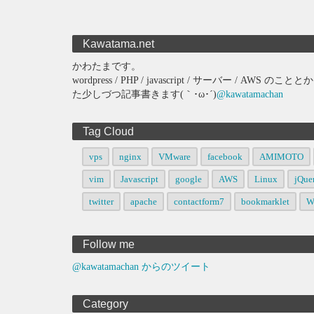
Kawatama.net
かわたまです。
wordpress / PHP / javascript / サーバー 
た少しづつ記事書きます(｀･ω･´)
@kawatamachan
Tag Cloud
vps
nginx
VMware
facebook
AMIMOTO
vim
Javascript
google
AWS
Linux
jQue
twitter
apache
contactform7
bookmarklet
W
Follow me
@kawatamachan からのツイート
Category