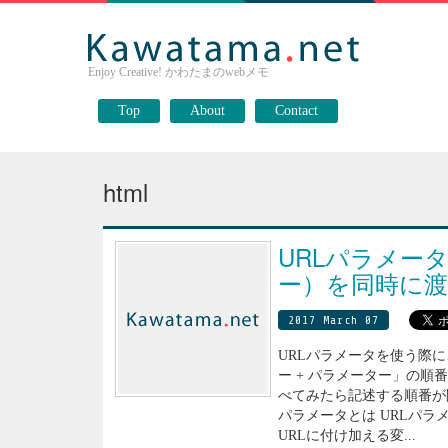
Enjoy Creative! かわたまのwebメモ
Top
About
Contact
html
URLパラメー
ー）を同時に渡
2017 March 07
URLパラメータを使う際に
ー + パラメーター」の
べてみたら記述する順番が
パラメータとは URLパ
URLに付け加える変...