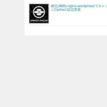
網元(AWS+nginx+wordpres
シCacheの設定変更