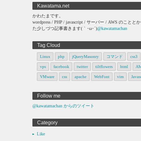
Kawatama.net
かわたまです。
wordpress / PHP / javascript / サーバー 
た少しづつ記事書きます(｀･ω･´)
@kawatamachan
Tag Cloud
Linux
php
jQueryMasonry
コマンド
css3
vps
facebook
twitter
tiltflowers
html
A
VMware
css
apache
WebFont
vim
Javas
Follow me
@kawatamachan からのツイート
Category
Like