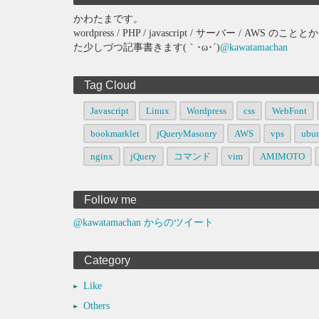
かわたまです。
wordpress / PHP / javascript / サーバー 
た少しづつ記事書きます(｀･ω･´)
@kawatamachan
Tag Cloud
Javascript
Linux
Wordpress
css
WebFont
bookmarklet
jQueryMasonry
AWS
vps
ubu
nginx
jQuery
コマンド
vim
AMIMOTO
Follow me
@kawatamachan からのツイート
Category
Like
Others