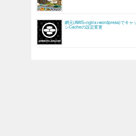
網元(AWS+nginx+wordpres
シCacheの設定変更