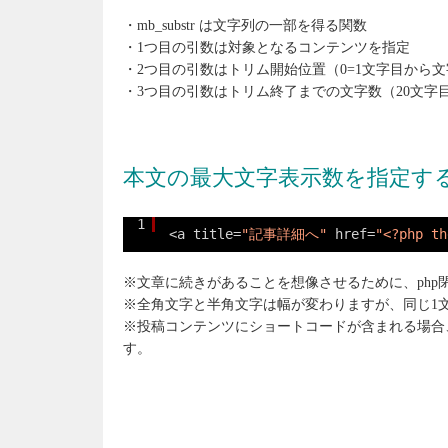
・mb_substr は文字列の一部を得る関数
・1つ目の引数は対象となるコンテンツを指定
・2つ目の引数はトリム開始位置（0=1文字目から
・3つ目の引数はトリム終了までの文字数（20文字
本文の最大文字表示数を指定す
1
<a title=
"記事詳細へ"
href=
"<?php th
※文章に続きがあることを想像させるために、php閉
※全角文字と半角文字は幅が変わりますが、同じ1
※投稿コンテンツにショートコードが含まれる場合
す。