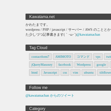
Kawatama.net
かわたまです。
wordpress / PHP / javascript / サーバー 
た少しづつ記事書きます(｀･ω･´)
@kawatamachan
Tag Cloud
contactform7
AMIMOTO
コマンド
vps
twi
jQueryMasonry
facebook
Wordpress
google
html
Javascript
css
vim
ubuntu
tiltflowe
Follow me
@kawatamachan からのツイート
Category