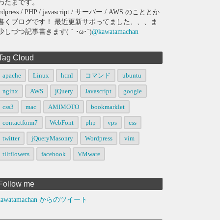
わたまです。
rdpress / PHP / javascript / サーバー / AWS のこととか
書くブログです！ 最近更新サボってました、、、ま
少しづつ記事書きます(｀･ω･´)
@kawatamachan
Tag Cloud
apache
Linux
html
コマンド
ubuntu
nginx
AWS
jQuery
Javascript
google
css3
mac
AMIMOTO
bookmarklet
contactform7
WebFont
php
vps
css
twitter
jQueryMasonry
Wordpress
vim
tiltflowers
facebook
VMware
Follow me
awatamachan からのツイート