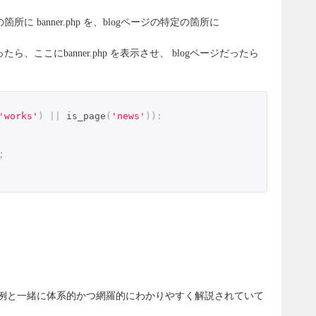
箇所に banner.php を、blogページの特定の箇所に
ったら、ここにbanner.php を表示させ、 blogページだったら
'works'
)
||
 is_page
(
'news'
)):
;
が、実用例と一緒に体系的かつ網羅的にわかりやすく解説されていて