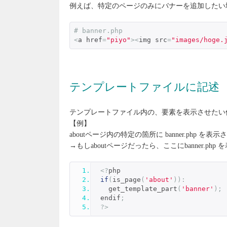
例えば、特定のページのみにバナーを追加したい
# banner.php
<
a href
=
"piyo"
><
img src
=
"images/hoge.
テンプレートファイルに記述
テンプレートファイル内の、要素を表示させたい
【例】
aboutページ内の特定の箇所に banner.php を表
→もしaboutページだったら、ここにbanner.php
<?
php
if
(
is_page
(
'about'
)):
  get_template_part
(
'banner'
);
endif
;
?>