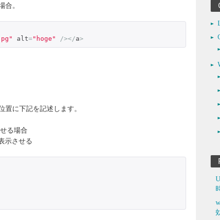
場合。
jpg"
 alt
=
"hoge"
/></
a
>
位置に下記を記述します。
示させる場合
 を表示させる
w