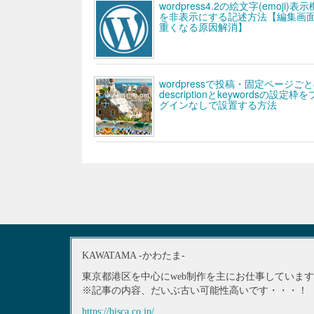
wordpress4.2の絵文字(emoji)表
を非表示にする記述方法【編集画
重くなる原因解消】
wordpressで投稿・固定ページご
descriptionとkeywordsの設定枠
グインなしで設置する方法
KAWATAMA -かわたま-
東京都港区を中心にweb制作を主にお仕事していま
※記事の内容、だいぶ古い可能性高いです・・・！
https://bisca.co.jp/