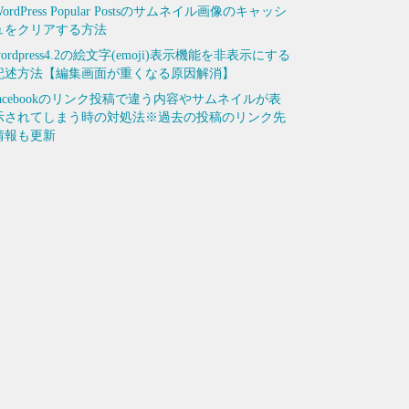
ordPress Popular Postsのサムネイル画像のキャッシ
ュをクリアする方法
wordpress4.2の絵文字(emoji)表示機能を非表示にする
記述方法【編集画面が重くなる原因解消】
facebookのリンク投稿で違う内容やサムネイルが表
示されてしまう時の対処法※過去の投稿のリンク先
情報も更新