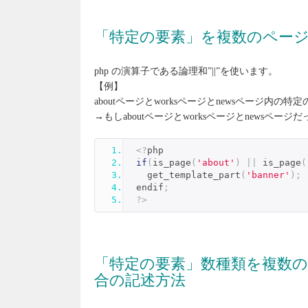
「特定の要素」を複数のペー
php の演算子である論理和”||”を使います。
【例】
aboutページとworksページとnewsページ内の特定の
→もしaboutページとworksページとnewsページだ
<?
php
if
(
is_page
(
'about'
)
||
 is_page
(
  get_template_part
(
'banner'
);
endif
;
?>
「特定の要素」数種類を複数
合の記述方法