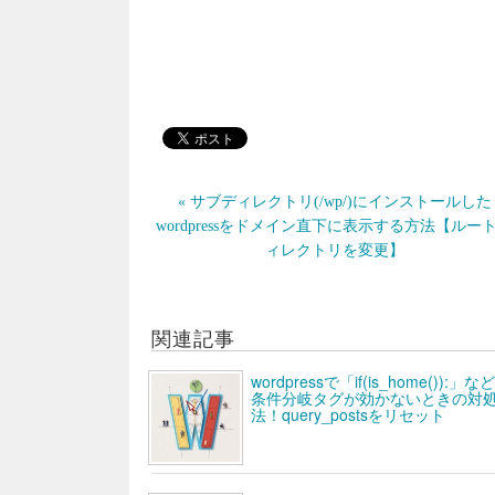
« サブディレクトリ(/wp/)にインストールした
wordpressをドメイン直下に表示する方法【ルー
ィレクトリを変更】
関連記事
wordpressで「if(is_home()):」な
条件分岐タグが効かないときの対
法！query_postsをリセット