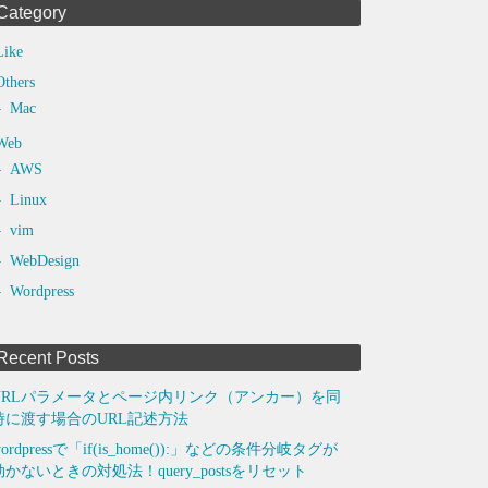
Category
Like
Others
Mac
Web
AWS
Linux
vim
WebDesign
Wordpress
Recent Posts
URLパラメータとページ内リンク（アンカー）を同
時に渡す場合のURL記述方法
ordpressで「if(is_home()):」などの条件分岐タグが
効かないときの対処法！query_postsをリセット