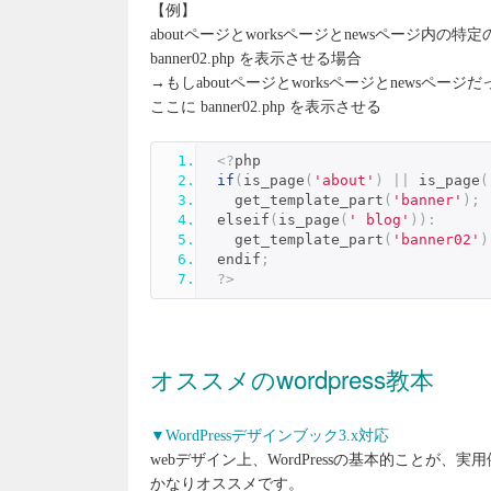
【例】
aboutページとworksページとnewsページ内の特定の
banner02.php を表示させる場合
→もしaboutページとworksページとnewsページだ
ここに banner02.php を表示させる
<?
php
if
(
is_page
(
'about'
)
||
 is_page
(
  get_template_part
(
'banner'
);
elseif
(
is_page
(
' blog'
)):
  get_template_part
(
'banner02'
)
endif
;
?>
オススメのwordpress教本
▼WordPressデザインブック3.x対応
webデザイン上、WordPressの基本的こと
かなりオススメです。