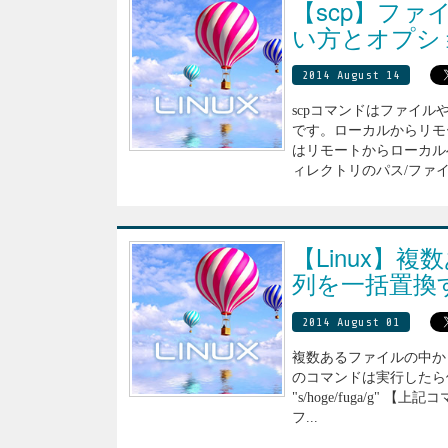
【scp】フ
い方とオプショ
2014 August 14
scpコマンドはファイル
です。ローカルからリモ
はリモートからローカルへ
ィレクトリのパス/ファイ
【Linux】
列を一括置換
2014 August 01
複数あるファイルの中から
のコマンドは実行したら修正できない
"s/hoge/fuga/g"
フ...