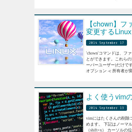
【chown
変更するLin
2014 September 17
'chown'コマンドは
とができます。これらの
ーパーユーザー)だけです。 書
オプション -c 所有者が変
よく使うvi
2014 September 13
vimにはたくさんの削除
めます。 下記はノーマル
（shift+x） カーソル