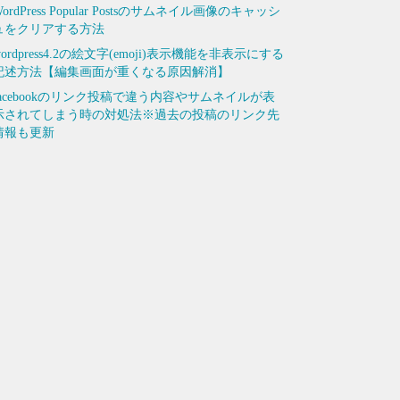
ordPress Popular Postsのサムネイル画像のキャッシ
ュをクリアする方法
wordpress4.2の絵文字(emoji)表示機能を非表示にする
記述方法【編集画面が重くなる原因解消】
facebookのリンク投稿で違う内容やサムネイルが表
示されてしまう時の対処法※過去の投稿のリンク先
情報も更新