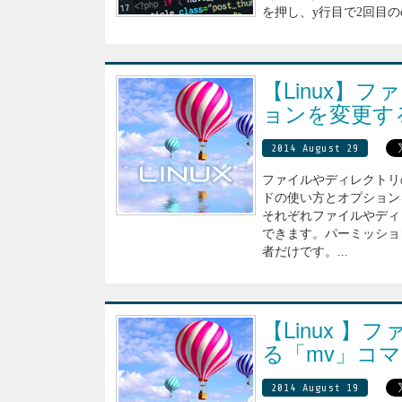
を押し、y行目で2回目のdを
【Linux】
ョンを変更する
2014 August 29
ファイルやディレクトリの
ドの使い方とオプション
それぞれファイルやディ
できます。パーミッショ
者だけです。...
【Linux 
る「mv」コ
2014 August 19