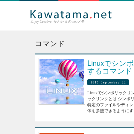
Enjoy Creative! かわたまのwebメモ
コマンド
Linuxでシ
するコマンド
2015 September 11
Linuxでシンボリック
ックリンクとは シンボ
特定のファイルやディレ
体を参照できるようにす