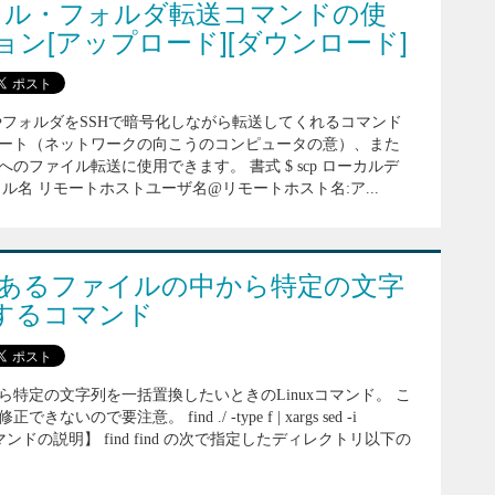
ァイル・フォルダ転送コマンドの使
ン[アップロード][ダウンロード]
やフォルダをSSHで暗号化しながら転送してくれるコマンド
ート（ネットワークの向こうのコンピュータの意）、また
のファイル転送に使用できます。 書式 $ scp ローカルデ
ル名 リモートホストユーザ名@リモートホスト名:ア...
複数あるファイルの中から特定の文字
するコマンド
特定の文字列を一括置換したいときのLinuxコマンド。 こ
ので要注意。 find ./ -type f | xargs sed -i
 【上記コマンドの説明】 find find の次で指定したディレクトリ以下の