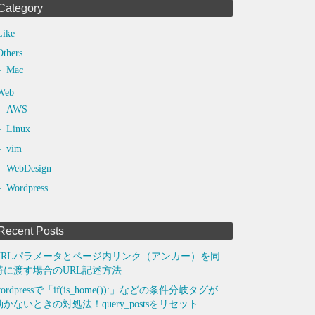
Category
Like
Others
Mac
Web
AWS
Linux
vim
WebDesign
Wordpress
Recent Posts
URLパラメータとページ内リンク（アンカー）を同
時に渡す場合のURL記述方法
ordpressで「if(is_home()):」などの条件分岐タグが
効かないときの対処法！query_postsをリセット