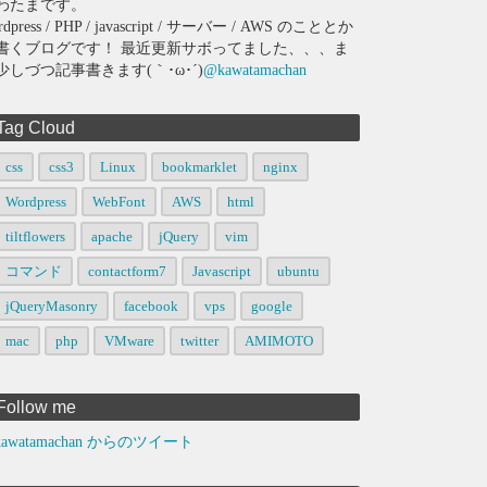
わたまです。
rdpress / PHP / javascript / サーバー / AWS のこととか
書くブログです！ 最近更新サボってました、、、ま
少しづつ記事書きます(｀･ω･´)
@kawatamachan
Tag Cloud
css
css3
Linux
bookmarklet
nginx
Wordpress
WebFont
AWS
html
tiltflowers
apache
jQuery
vim
コマンド
contactform7
Javascript
ubuntu
jQueryMasonry
facebook
vps
google
mac
php
VMware
twitter
AMIMOTO
Follow me
awatamachan からのツイート