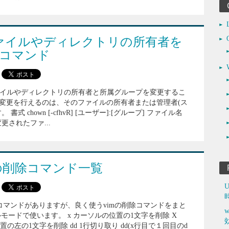
】ファイルやディレクトリの所有者を
uxコマンド
、ファイルやディレクトリの所有者と所属グループを変更するこ
変更を行えるのは、そのファイルの所有者または管理者(ス
式 chown [-cfhvR] [ユーザー]:[グループ] ファイル名
更されたファ...
mの削除コマンド一覧
コマンドがありますが、良く使うvimの削除コマンドをまと
w
モードで使います。 x カーソルの位置の1文字を削除 X
の位置の左の1文字を削除 dd 1行切り取り dd(x行目で１回目のd