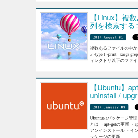
【Linux】
列を検索する
2014 August 01
複数あるファイルの中から特
./ -type f -print | 
ィレクトリ以下のファイルを
【Ubuntu】ap
uninstall / upg
2014 January 09
Ubuntuのパッケージ管理シ
とは ・apt-getの更新 
アンインストール ・イ
ッケージの更新 ...