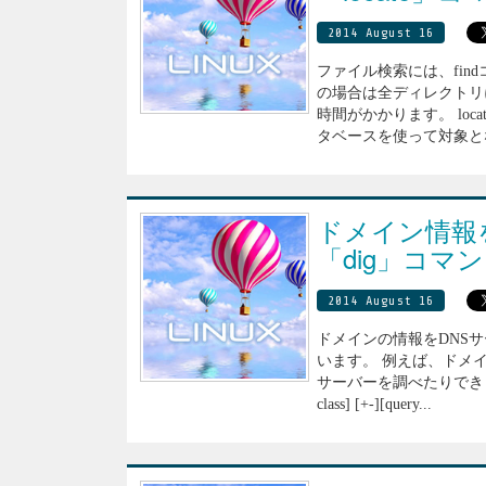
2014 August 16
ファイル検索には、findコ
の場合は全ディレクトリ
時間がかかります。 lo
タベースを使って対象となる
ドメイン情報
「dig」コマン
2014 August 16
ドメインの情報をDNS
います。 例えば、ドメ
サーバーを調べたりできます。 書式
class] [+-][query...