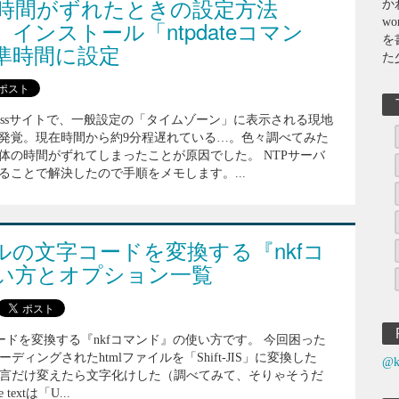
現在時間がずれたときの設定方法
か
」インストール「ntpdateコマン
wo
を
準時間に設定
た
× wordpressサイトで、一般設定の「タイムゾーン」に表示される現地
発覚。現在時間から約9分程遅れている…。色々調べてみた
体の時間がずれてしまったことが原因でした。 NTPサーバ
ることで解決したので手順をメモします。...
ルの文字コードを変換する『nkfコ
い方とオプション一覧
ードを変換する『nkfコマンド』の使い方です。 今回困った
ーディングされたhtmlファイルを「Shift-JIS」に変換した
@k
set宣言だけ変えたら文字化けした（調べてみて、そりゃそうだ
textは「U...