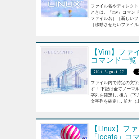
ファイル名やディレクト
ときは、「mv」コマンド
ファイル名］［新しいファ
［移動させたいファイル名
【Vim】フ
コマンド一覧
2014 August 17
ファイル内で特定の文字
す！ 下記は全てノーマルモ
字列を確定し, 後方（下方
文字列を確定し, 前方（上
【Linux】
「locate」