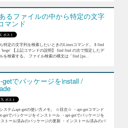
複数あるファイルの中から特定の文字
コマンド
定の文字列を検索したいときのLinuxコマンド。 $ find
xargs grep 'hoge' 【上記コマンドの説明】 find find の次で指定したデ
検索する。 ファイル検索の構文は「find [pa...
t-getでパッケージをinstall /
rade
ステムapt-getの使い方メモ。 ☆目次☆ ・apt-getコマンド
・apt-getでパッケージをインストール ・apt-getでパッケージを
ンストール済みのパッケージの更新 ・インストール済みのパ